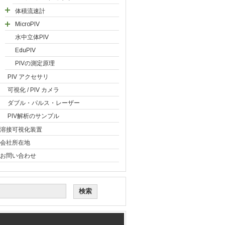
体積流速計
MicroPIV
水中立体PIV
EduPIV
PIVの測定原理
PIV アクセサリ
可視化 / PIV カメラ
ダブル・パルス・レーザー
PIV解析のサンプル
溶接可視化装置
会社所在地
お問い合わせ