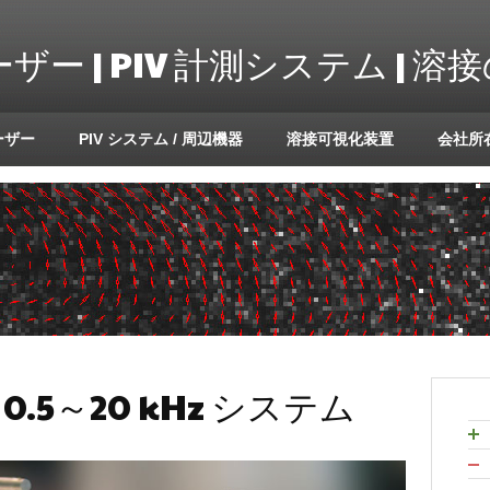
ー | PIV 計測システム | 溶
レーザー
PIV システム / 周辺機器
溶接可視化装置
会社所
 0.5～20 kHz システム