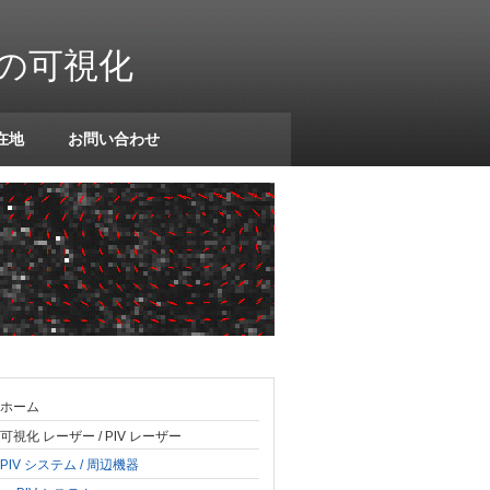
接の可視化
在地
お問い合わせ
ホーム
可視化 レーザー / PIV レーザー
PIV システム / 周辺機器